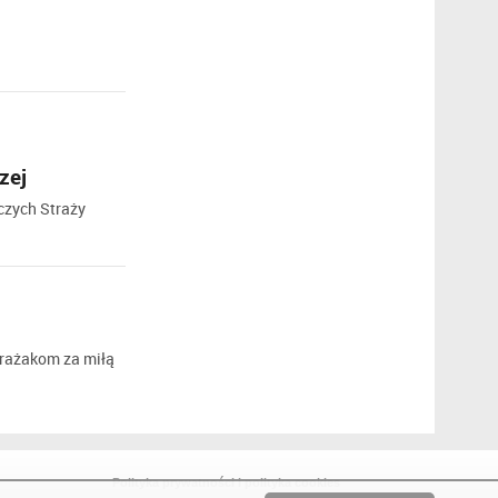
zej
czych Straży
trażakom za miłą
Polityka prywatności i polityka cookies