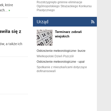
Rozstrzygnięto gminne eliminacje
ek, które
Ogólnopolskiego Strażackiego Konkursu
ach...
»
Plastycznego
Urząd

awiła się z
Terminarz zebrań
wiejskich
w, a także ich
Ostrzeżenie meteorologiczne- burze
Wielkopolski Dzień Pszczół
Ostrzeżenie meteorologiczne - upał
Spotkanie z mieszkańcami dotyczące
dofinansowań