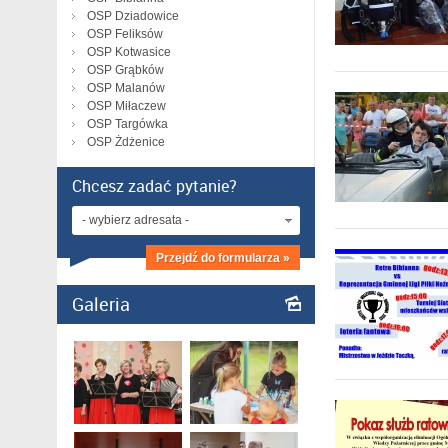
OSP Dziadowice
OSP Feliksów
OSP Kotwasice
OSP Grąbków
OSP Malanów
OSP Miłaczew
OSP Targówka
OSP Żdżenice
Chcesz zadać pytanie?
- wybierz adresata -
Przejdź do formularza »
Galeria