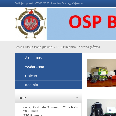
Dziś jest piątek, 07.08.2026, imieniny Doroty, Kajetana
Jesteś tutaj:
Strona główna
»
OSP Bibianna
»
Strona główna
Aktualności
Wydarzenia
Galeria
Kontakt
OSP
Zarząd Oddziału Gminnego ZOSP RP w
Malanowie
OSP Bibianna