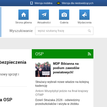
Wersja mobilna
Wersja dla niedowidzących




Strona główna
Aktualności
Galeria
Wydarzenia
Wyszukiwanie
OSP

bezpieczenia
MDP Bibianna na
podium zawodów
powiatowych!
nowy sprzęt i
Strażacy wybrali nowe władze na kolejną
kadencję
Antoni Wszędybył jedzie na finał krajowy
OTWP
la OSP
Dzień Strażaka 2026 - odwiedziny
przedszkolaków i wizyta w żłobku