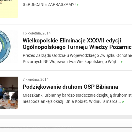
SERDECZNIE ZAPRASZAMY!
»
16 kwietnia, 2014
Wielkopolskie Eliminacje XXXVII edycji
Ogólnopolskiego Turnieju Wiedzy Pożarnic
Prezes Zarządu Oddziału Wojewódzkiego Związku Ochotni
Pożarnych RP Województwa Wielkopolskiego Wójt...
»
7 kwietnia, 2014
Podziękowanie druhom OSP Bibianna
Mieszkanki Bibianny bardzo serdecznie dziękują druhom s
niespodziankę z okazji Dnia Kobiet. W dniu 9 marca...
»
efon do redakcji: 63 288 33 22, tel. kom. 722 323 390